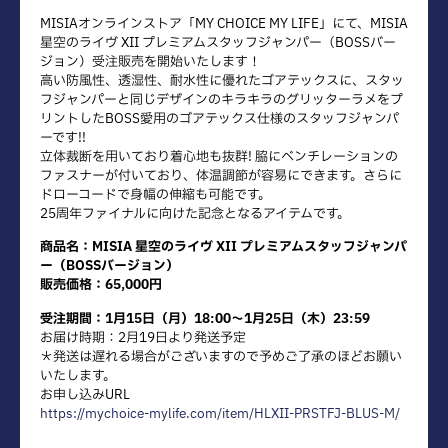
MISIAオンラインストア「MY CHOICE MY LIFE」にて、MISIA
星空のライヴ XII プレミアムスタッフジャンパー（BOSSバー
ジョン）受注販売を開始いたします！
高い防風性、透湿性、耐水性に優れたゴアテックスに、スタッ
フジャンパーと同じデザインのキラキラのグリッターラメをプ
リントしたBOSS愛用のゴアテックス仕様のスタッフジャンパ
ーです!!
立体裁断を用いており着心地も抜群! 脇にベンチレーションの
ファスナーが付いており、体温調節が容易にできます。さらに
ドローコードで身幅の伸縮も可能です。
25周年ファイナルに向けた記念となるアイテムです。
商品名：MISIA 星空のライヴ XII プレミアムスタッフジャンパ
ー（BOSSバージョン）
販売価格：65,000円
受注期間：1月15日（月）18:00〜1月25日（木）23:59
お届け時期：2月19日より発送予定
＊発送は遅れる場合がございますので予めご了承のほどお願い
いたします。
お申し込みURL
https://mychoice-mylife.com/item/HLXII-PRSTFJ-BLUS-M/